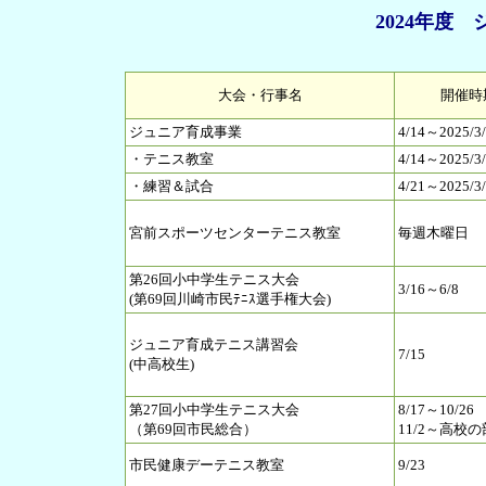
2024年度
大会・行事名
開催時
ジュニア育成事業
4/14～2025/3
・テニス教室
4/14～2025/3
・練習＆試合
4/21～2025/3
宮前スポーツセンターテニス教室
毎週木曜日
第26回小中学生テニス大会
3/16～6/8
(第69回川崎市民ﾃﾆｽ選手権大会)
ジュニア育成テニス講習会
7/15
(中高校生)
第27回小中学生テニス大会
8/17～10/26
（第69回市民総合）
11/2～高校の
市民健康デーテニス教室
9/23