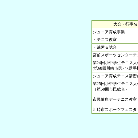
大会・行事名
ジュニア育成事業
・テニス教室
・練習＆試合
宮前スポーツセンターテ
第24回小中学生テニス大
(第68回川崎市民ﾃﾆｽ選手
ジュニア育成テニス講習会
第25回小中学生テニス大
（第68回市民総合）
市民健康デーテニス教室
川崎市スポーツフェスタ