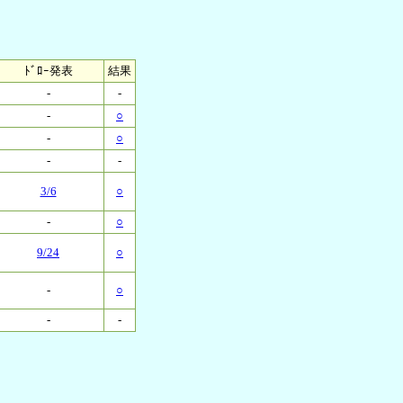
ﾄﾞﾛｰ発表
結果
-
-
-
○
-
○
-
-
3/6
○
-
○
9/24
○
-
○
-
-