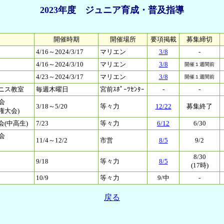
2023年度 ジュニア育成・普及指導
開催時期
開催場所
要項掲載
募集締切
4/16～2024/3/17
マリエン
3/8
-
4/16～2024/3/10
マリエン
3/8
開催１週間前
4/23～2024/3/17
マリエン
3/8
開催１週間前
ニス教室
毎週木曜日
宮前ｽﾎﾟｰﾂｾﾝﾀｰ
-
-
会
3/18～5/20
等々力
12/22
募集終了
権大会)
(中高生)
7/23
等々力
6/12
6/30
会
11/4～12/2
市営
8/5
9/2
8/30
9/18
等々力
8/5
(17時)
10/9
等々力
9/中
-
戻る