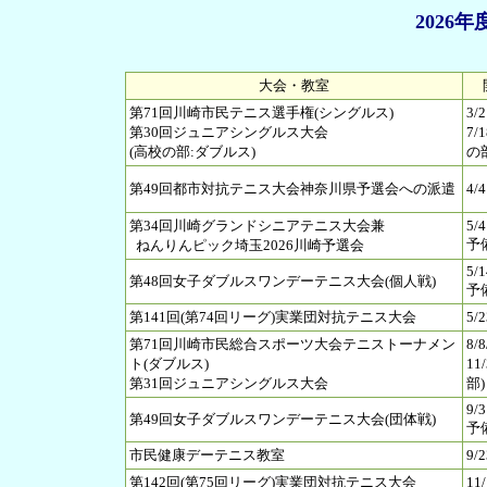
2026
大会・教室
第71回川崎市民テニス選手権(シングルス)
3/
第30回ジュニアシングルス大会
7/
(高校の部:ダブルス)
の
第49回都市対抗テニス大会神奈川県予選会への派遣
4/
第34回川崎グランドシニアテニス大会兼
5/4
予備
ねんりんピック埼玉2026川崎予選会
5/1
第48回女子ダブルスワンデーテニス大会(個人戦)
予備
第141回(第74回リーグ)実業団対抗テニス大会
5/
第71回川崎市民総合スポーツ大会テニストーナメン
8/
ト(ダブルス)
11
第31回ジュニアシングルス大会
部)
9/3
第49回女子ダブルスワンデーテニス大会(団体戦)
予備
市民健康デーテニス教室
9/2
第142回(第75回リーグ)実業団対抗テニス大会
11