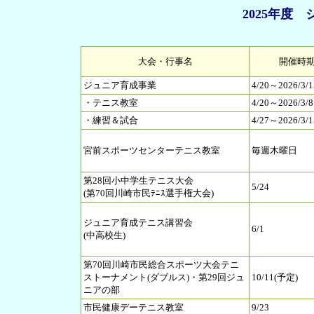
2025年度
大会・行事名
開催時
ジュニア育成事業
4/20～2026/3/1
・テニス教室
4/20～2026/3/8
・練習＆試合
4/27～2026/3/1
宮前スポーツセンターテニス教室
毎週木曜日
第28回小中学生テニス大会
5/24
(第70回川崎市民ﾃﾆｽ選手権大会)
ジュニア育成テニス講習会
6/1
(中高校生)
第70回川崎市民総合スポーツ大会テニ
ストーナメント(ダブルス)・第29回ジュ
10/11(予定)
ニアの部
市民健康デーテニス教室
9/23