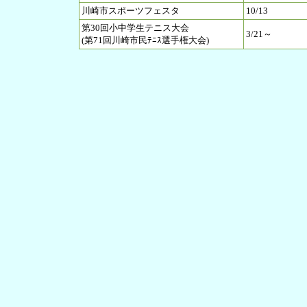
川崎市スポーツフェスタ
10/13
第30回小中学生テニス大会
3/21～
(第71回川崎市民ﾃﾆｽ選手権大会)